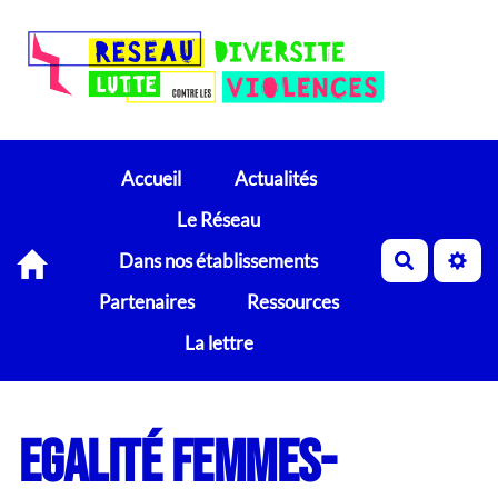
Accueil
Actualités
Le Réseau
Dans nos établissements
Recherch
Partenaires
Ressources
La lettre
Egalité femmes-