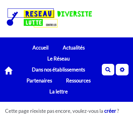
Accueil
Actualités
Le Réseau
Dans nos établissements
Recherch
Partenaires
Ressources
La lettre
Cette page n'existe pas encore, voulez-vous la
créer
?