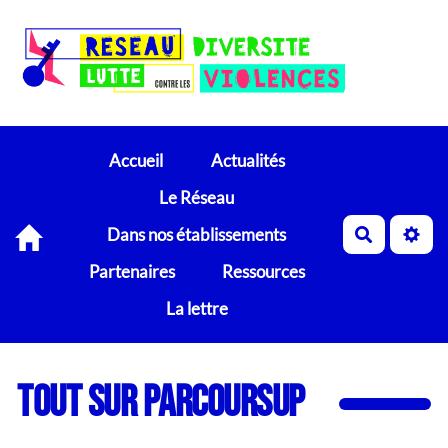
Accueil
Actualités
Le Réseau
Dans nos établissements
Recherch
Partenaires
Ressources
La lettre
Tout sur PARCOURSUP