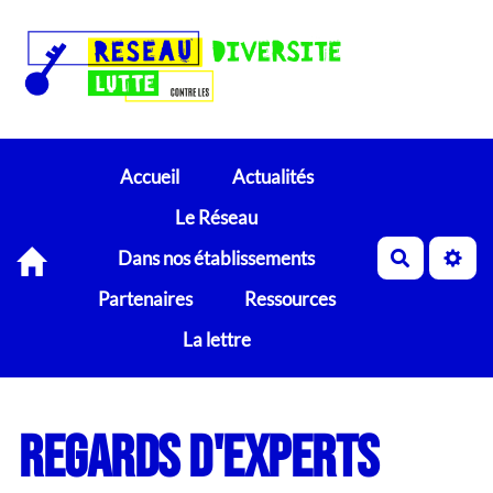
Accueil
Actualités
Le Réseau
Dans nos établissements
Recherch
Partenaires
Ressources
La lettre
Regards d'experts