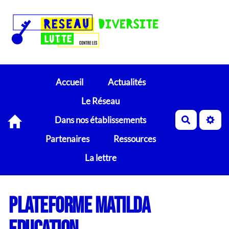
Accueil
Actualités
Le Réseau
Dans nos établissements
Recherch
Partenaires
Ressources
La lettre
PLATEFORME MATILDA