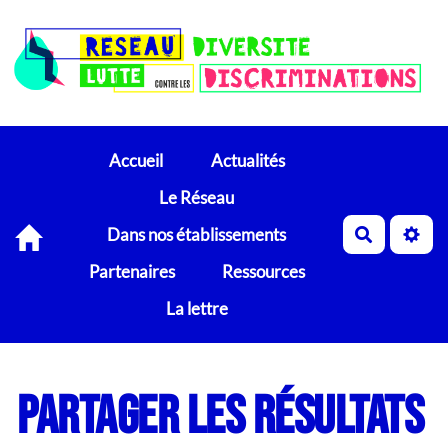
Accueil
Actualités
Le Réseau
Dans nos établissements
Recherch
Partenaires
Ressources
La lettre
Partager les résultats