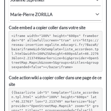
Code embed a copier coller dans votre site
<iframe width="100%" height="600px" framebor
der="0" allowfullscreen="true" src="https://
reseau-insertion-egalite.educagri.fr/?BazaR/
bazariframe&id=5&template=liste_accordeon.tp
l.html&width=100%25&height=600px&lat=46.2276
3&lon=2.213749&markersize=big&provider=OpenS
treetMap.Mapnik&zoom=5&groups=&titles=&group
sexpanded=false"></bazariframe>
Code action wiki a copier coller dans une page de ce
site
{{bazarliste id="5" template="liste_accordeo
n.tpl.html" width="100%" height="600px" lat
="46.22763" lon="2.213749" markersize="big" 
provider="OpenStreetMap.Mapnik" zoom="5" gro
ups="" titles="" groupsexpanded="false"}}