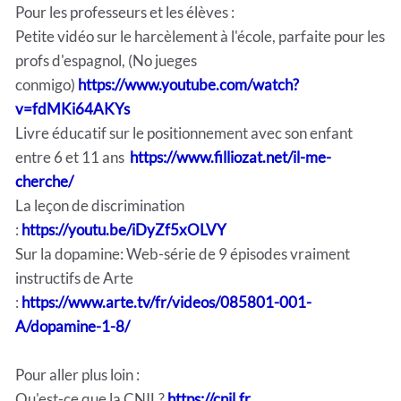
Pour les professeurs et les élèves :
Petite vidéo sur le harcèlement à l'école, parfaite pour les
profs d'espagnol, (No jueges
conmigo)
https://www.youtube.com/watch?
v=fdMKi64AKYs
Livre éducatif sur le positionnement avec son enfant
entre 6 et 11 ans
https://www.filliozat.net/il-me-
cherche/
La leçon de discrimination
:
https://youtu.be/iDyZf5xOLVY
Sur la dopamine: Web-série de 9 épisodes vraiment
instructifs de Arte
:
https://www.arte.tv/fr/videos/085801-001-
A/dopamine-1-8/
Pour aller plus loin :
Qu'est-ce que la CNIL?
https://cnil.fr