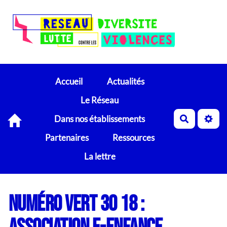
Accueil
Actualités
Le Réseau
Dans nos établissements
Recherch
Partenaires
Ressources
La lettre
numéro vert 30 18 :