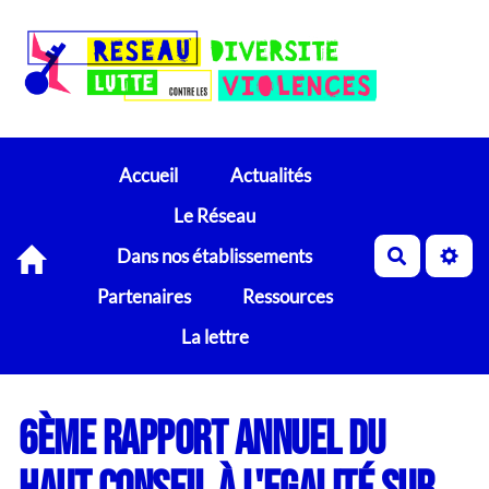
Accueil
Actualités
Le Réseau
Dans nos établissements
Recherch
Partenaires
Ressources
La lettre
6ème rapport annuel du