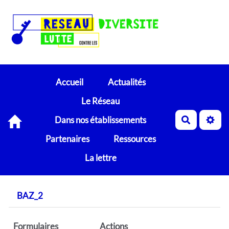
Accueil
Actualités
Le Réseau
Dans nos établissements
Recherch
Partenaires
Ressources
La lettre
BAZ_2
Formulaires
Actions