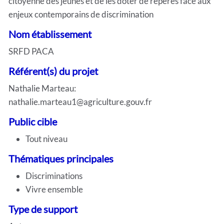
citoyenne des jeunes et de les doter de repères face aux
enjeux contemporains de discrimination
Nom établissement
SRFD PACA
Référent(s) du projet
Nathalie Marteau:
nathalie.marteau1@agriculture.gouv.fr
Public cible
Tout niveau
Thématiques principales
Discriminations
Vivre ensemble
Type de support