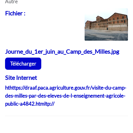
Autre
Fichier :
Journe_du_1er_juin_au_Camp_des_Milles.jpg
Télécharger
Site Internet
hthttps://draaf.paca.agriculture.gouv.fr/visite-du-camp-
des-milles-par-des-eleves-de-l-enseignement-agricole-
public-a4842.htmltp://