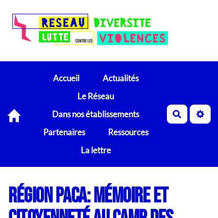
Accueil
Actualités
Le Réseau
Dans nos établissements
Recherch
Partenaires
Ressources
La lettre
Région PACA: mémoire et