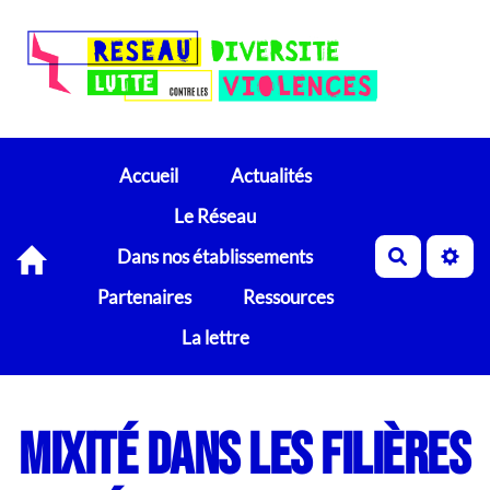
Accueil
Actualités
Le Réseau
Dans nos établissements
Recherch
Partenaires
Ressources
La lettre
Mixité dans les filières