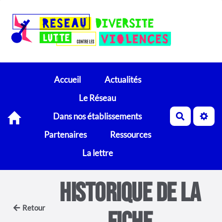
Accueil
Actualités
Le Réseau
Dans nos établissements
Recherch
Partenaires
Ressources
La lettre
Historique de la
Retour