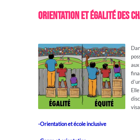
Orientation et égalité des c
Dan
poss
aux
fina
d’un
Elle
dis
visa
-Orientation et école inclusive