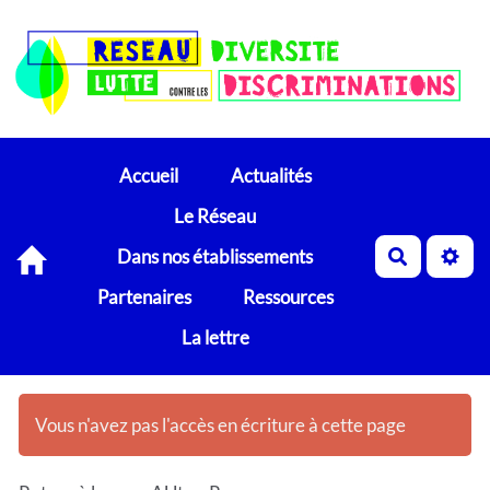
Accueil
Actualités
Le Réseau
Dans nos établissements
Recherch
Partenaires
Ressources
La lettre
Vous n'avez pas l'accès en écriture à cette page