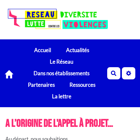
Accueil
Actualités
Le Réseau
Dans nos établissements
Recherch
Partenaires
Ressources
La lettre
A l’origine de l'appel à projet…
Au départ, nous souhaitions,